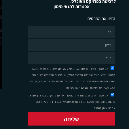
לרכישה בפרויקט מאוכלס.
אפשרות לתנאי מימון
הזינו את הפרטים
אני מאשר שמירה ושימוש במידע שלי, בהתאם למדיניות הפרטיות. ככל
שפרטיי נמצאים במאגר "אל תתקשר אליי", אני מסכים שהחברה תיצור עמי
קשר באמצעות שיחה. ידוע לי כי לא חלה חובה חוקית למסירת המידע, אך לא
אוכל לקבל את השירות המבוקש ללא מסירתו.
אני מאשר לחברה לשלוח לי עדכונים ודיוורים שיווקיים בכל דרך שהיא,
לרבות: SMS, דואר אלקטרוני, הודעת WhatsApp ובכל דרך דיגיטלית ו/או
אחרת. ניתן להסרה
שליחה